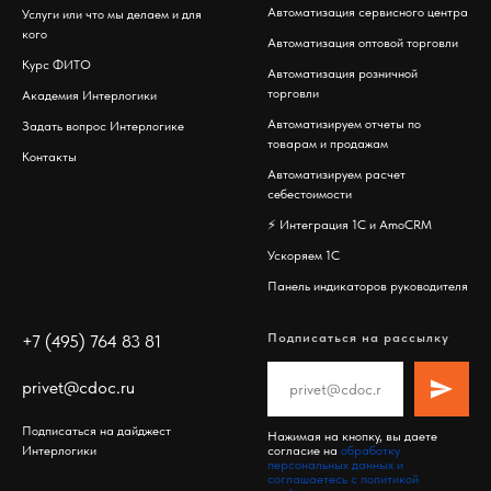
Автоматизация сервисного центра
Услуги или что мы делаем и для
кого
Автоматизация оптовой торговли
Курс ФИТО
Автоматизация розничной
торговли
Академия Интерлогики
Автоматизируем отчеты по
Задать вопрос Интерлогике
товарам и продажам
Контакты
Автоматизируем расчет
себестоимости
⚡️
Интеграция 1С и AmoCRM
Ускоряем 1С
Панель индикаторов руководителя
Подписаться на рассылку
+7 (495) 764 83 81
privet@cdoc.ru
Подписаться на дайджест
Нажимая на кнопку, вы даете
Интерлогики
согласие на
обработку
персональных данных и
соглашаетесь c политикой