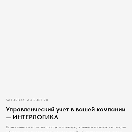
SATURDAY, AUGUST 28
Управленческий учет в вашей компании
— ИНТЕРЛОГИКА
Давно хотелось написать простую и понятную, а главное полезную статью для
собственников, руководителей и внедренцев 1С об управленческом учете и