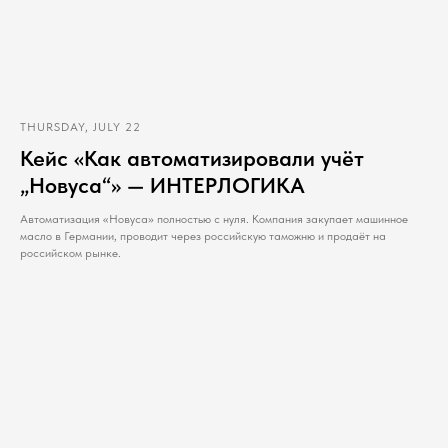
THURSDAY, JULY 22
Кейс «Как автоматизировали учёт
„Новуса“» — ИНТЕРЛОГИКА
Автоматизация «Новуса» полностью с нуля. Компания закупает машинное
масло в Германии, проводит через российскую таможню и продаёт на
российском рынке.