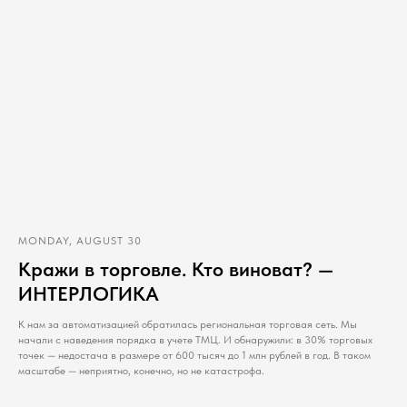
MONDAY, AUGUST 30
Кражи в торговле. Кто виноват? —
ИНТЕРЛОГИКА
К нам за автоматизацией обратилась региональная торговая сеть. Мы
начали с наведения порядка в учете ТМЦ. И обнаружили: в 30% торговых
точек — недостача в размере от 600 тысяч до 1 млн рублей в год. В таком
масштабе — неприятно, конечно, но не катастрофа.