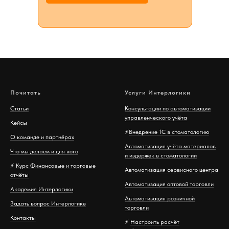
Почитать
Услуги Интерлогики
Статьи
Консультации по автоматизации
управленческого учёта
Кейсы
⚡️
Внедрение 1С в стоматологию
О команде и партнёрах
Автоматизация учёта материалов
Что мы делаем и для кого
и издержек в стоматологии
⚡️
Курс Финансовые и торговые
Автоматизация сервисного центра
отчёты
Автоматизация оптовой торговли
Академия Интерлогики
Автоматизация розничной
Задать вопрос Интерлогике
торговли
Контакты
⚡️
Настроить расчёт