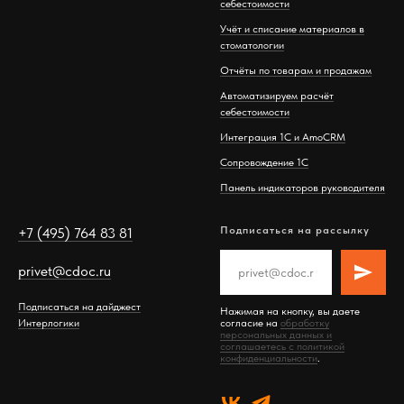
себестоимости
Учёт и списание материалов в
стоматологии
Отчёты по товарам и продажам
Автоматизируем расчёт
себестоимости
Интеграция 1С и AmoCRM
Сопровождение 1С
Панель индикаторов руководителя
Подписаться на рассылку
+7 (495) 764 83 81
privet@cdoc.ru
Подписаться на дайджест
Нажимая на кнопку, вы даете
Интерлогики
согласие на
обработку
персональных данных и
соглашаетесь c политикой
конфиденциальности
.