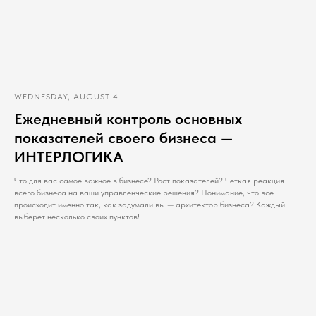
WEDNESDAY, AUGUST 4
Ежедневный контроль основных
показателей своего бизнеса —
ИНТЕРЛОГИКА
Что для вас самое важное в бизнесе? Рост показателей? Четкая реакция
всего бизнеса на ваши управленческие решения? Понимание, что все
происходит именно так, как задумали вы — архитектор бизнеса? Каждый
выберет несколько своих пунктов!