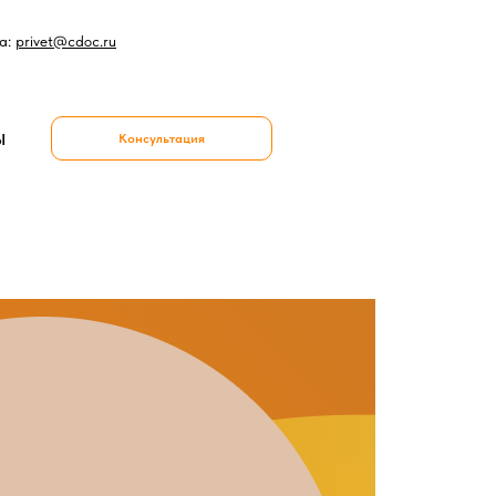
а:
privet@cdoc.ru
Ы
Консультация