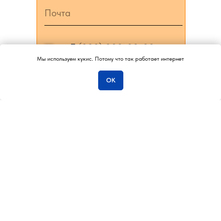
+7
Мы используем кукис. Потому что так работает интернет
Отвечу на вопросы…
ОК
Я согласен на
обработку
персональных данных и
согласен c политикой
конфиденциальности