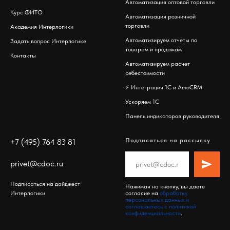
Автоматизация оптовой торговли
Курс ФИТО
Автоматизация розничной
торговли
Академия Интерлогики
Автоматизируем отчеты по
Задать вопрос Интерлогике
товарам и продажам
Контакты
Автоматизируем расчет
себестоимости
⚡️
Интеграция 1С и AmoCRM
Ускоряем 1С
Панель индикаторов руководителя
Подписаться на рассылку
+7 (495) 764 83 81
privet@cdoc.ru
Подписаться на дайджест
Нажимая на кнопку, вы даете
Интерлогики
согласие на
обработку
персональных данных и
соглашаетесь c политикой
конфиденциальности
.