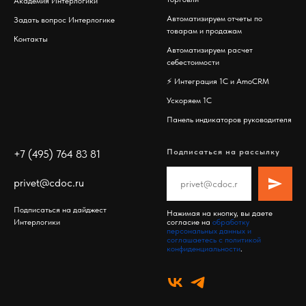
Академия Интерлогики
Автоматизируем отчеты по
Задать вопрос Интерлогике
товарам и продажам
Контакты
Автоматизируем расчет
себестоимости
⚡️
Интеграция 1С и AmoCRM
Ускоряем 1С
Панель индикаторов руководителя
Подписаться на рассылку
+7 (495) 764 83 81
privet@cdoc.ru
Подписаться на дайджест
Нажимая на кнопку, вы даете
Интерлогики
согласие на
обработку
персональных данных и
соглашаетесь c политикой
конфиденциальности
.