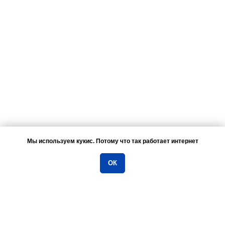
Мы используем кукис. Потому что так работает интернет
Отвечу на вопросы…
ОК
ОСТАВЬТЕ ЗАЯВКУ