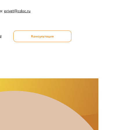
а:
privet@cdoc.ru
Ы
Консультация