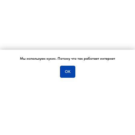
Мы используем кукис. Потому что так работает интернет
Отвечу на вопросы…
ОК
ОСТАВЬТЕ ЗАЯВКУ
НА КОНСУЛЬТАЦИЮ
для этого сейчас же напишите
нам в
телеграм
. Вас