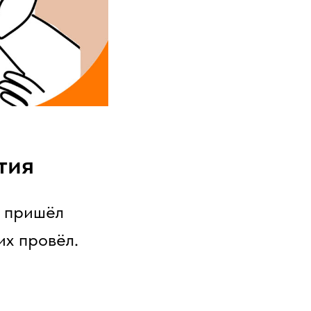
тия
пришёл
их провёл.