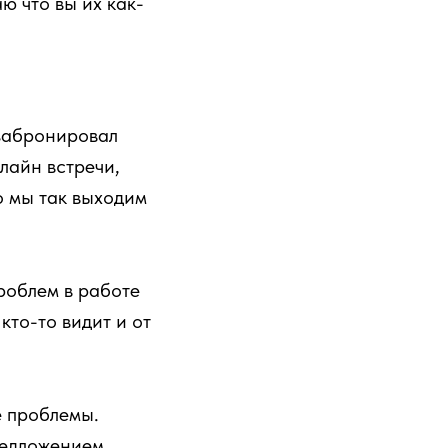
ю что вы их как-
 забронировал
лайн встречи,
о мы так выходим
роблем в работе
то-то видит и от
е проблемы.
редложением,