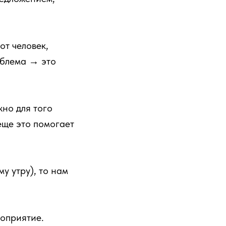
от человек,
облема → это
жно для того
еще это помогает
у утру), то нам
оприятие.