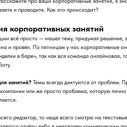
асскажите про ваши корпоративные занятия, я зна
ваете и проводите. Как это происходит?
ия корпоративных занятий
ции всё просто — нашел тему, придумал решение,
она и провёл. По пятницам у нас корпоративные он
иделки в баре», так как вся команда онлайновая, т
оту.
для занятий?
Темы всегда диктуются от проблем. П
компании или же просто проблема, которую лично к
ляется.
 всего редактор, то чаще всего смотрю на текстовы
равятся отчёты либо я недоволен коммерческим п