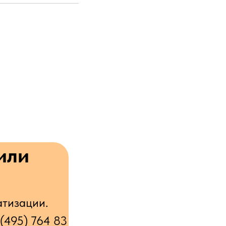
или
атизации.
 (495) 764 83