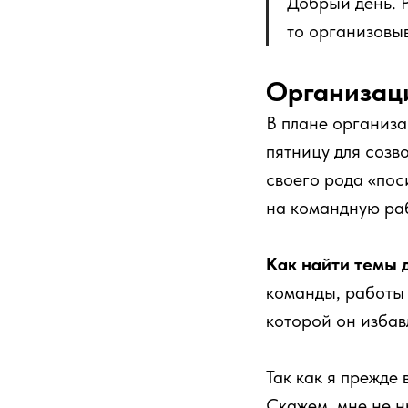
Добрый день. Р
то организовы
Организац
В плане организа
пятницу для созв
своего рода «пос
на командную раб
Как найти темы 
команды, работы 
которой он избав
Так как я прежде
Скажем, мне не н