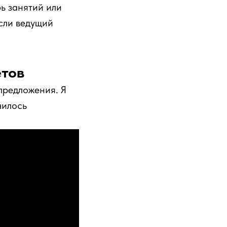
ь занятий или
Если ведущий
етов
предложения. Я
чилось