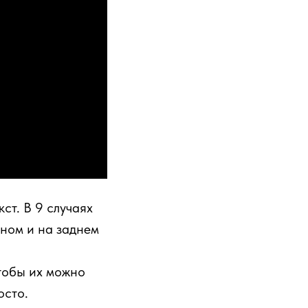
кст. В 9 случаях
аном и на заднем
чтобы их можно
осто.