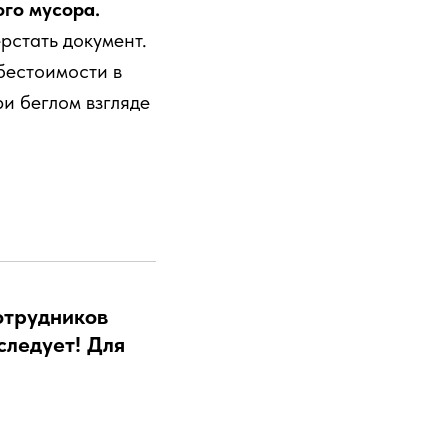
ого мусора.
ерстать документ.
бестоимости в
ри беглом взгляде
отрудников
следует! Для