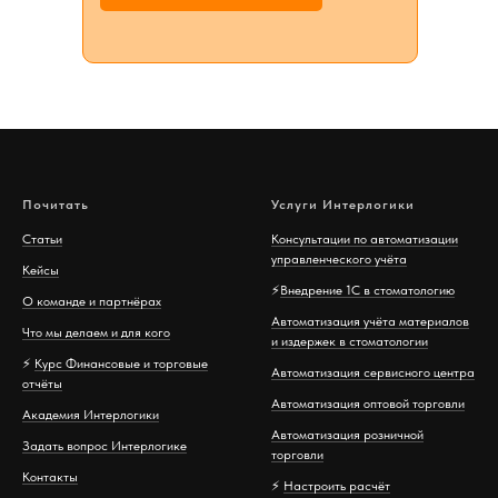
Почитать
Услуги Интерлогики
Статьи
Консультации по автоматизации
управленческого учёта
Кейсы
⚡️
Внедрение 1С в стоматологию
О команде и партнёрах
Автоматизация учёта материалов
Что мы делаем и для кого
и издержек в стоматологии
⚡️
Курс Финансовые и торговые
Автоматизация сервисного центра
отчёты
Автоматизация оптовой торговли
Академия Интерлогики
Автоматизация розничной
Задать вопрос Интерлогике
торговли
Контакты
⚡️
Настроить расчёт