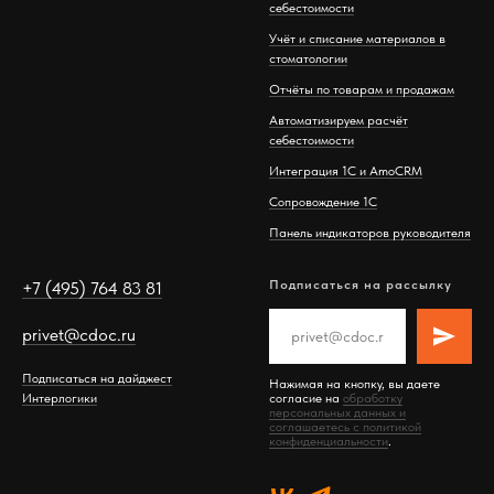
себестоимости
Учёт и списание материалов в
стоматологии
Отчёты по товарам и продажам
Автоматизируем расчёт
себестоимости
Интеграция 1С и AmoCRM
Сопровождение 1С
Панель индикаторов руководителя
Подписаться на рассылку
+7 (495) 764 83 81
privet@cdoc.ru
Подписаться на дайджест
Нажимая на кнопку, вы даете
Интерлогики
согласие на
обработку
персональных данных и
соглашаетесь c политикой
конфиденциальности
.