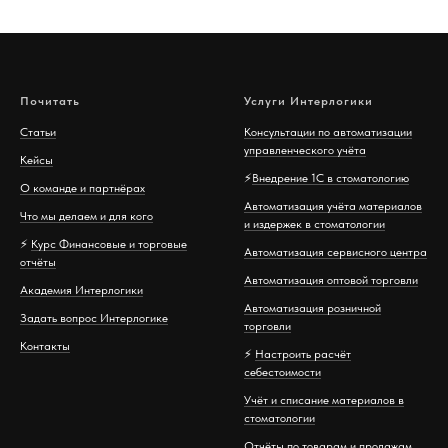
Почитать
Услуги Интерлогики
Статьи
Консультации по автоматизации
управленческого учёта
Кейсы
⚡️
Внедрение 1С в стоматологию
О команде и партнёрах
Автоматизация учёта материалов
Что мы делаем и для кого
и издержек в стоматологии
⚡️
Курс Финансовые и торговые
Автоматизация сервисного центра
отчёты
Автоматизация оптовой торговли
Академия Интерлогики
Автоматизация розничной
Задать вопрос Интерлогике
торговли
Контакты
⚡️
Настроить расчёт
себестоимости
Учёт и списание материалов в
стоматологии
Отчёты по товарам и продажам