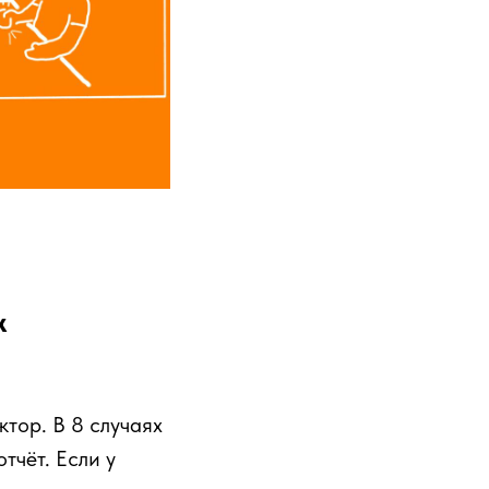
ж
тор. В 8 случаях
тчёт. Если у