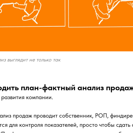
з выглядит не только так
одить план-фактный анализ прода
 развития компании.
лиз продаж проводит собственник, РОП, финдирек
тся для контроля показателей, просто чтобы сдать о