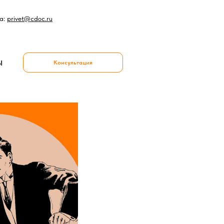
а:
privet@cdoc.ru
Ы
Консультация