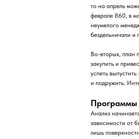
то на апрель мож
феврале 860, в м
неумелого менедж
бездельничали и 
Во-вторых, план 
закупить и приве
успеть выпустить 
и подружить. Инте
Программы 
Анализ начинаетс
зависимости от б
лишь поверхностн