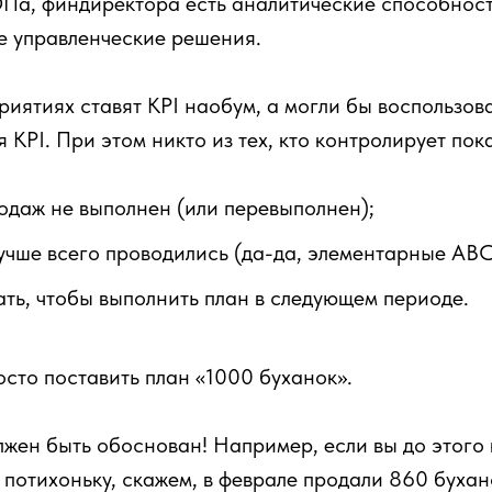
Па, финдиректора есть аналитические способности
е управленческие решения.
риятиях ставят KPI наобум, а могли бы воспользо
KPI. При этом никто из тех, кто контролирует пока
одаж не выполнен (или перевыполнен);
учше всего проводились (да-да, элементарные ABC
ать, чтобы выполнить план в следующем периоде.
сто поставить план «1000 буханок».
лжен быть обоснован! Например, если вы до этого
потихоньку, скажем, в феврале продали 860 бухано