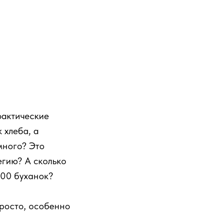
фактические
 хлеба, а
много? Это
егию? А сколько
000 буханок?
просто, особенно