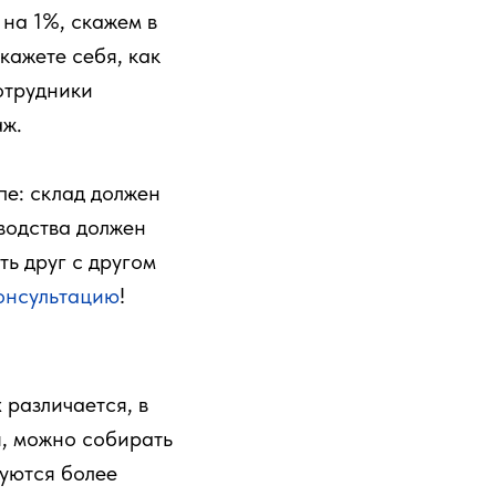
 на 1%, скажем в
кажете себя, как
отрудники
аж.
пе: склад должен
водства должен
ть друг с другом
онсультацию
!
различается, в
я, можно собирать
буются более