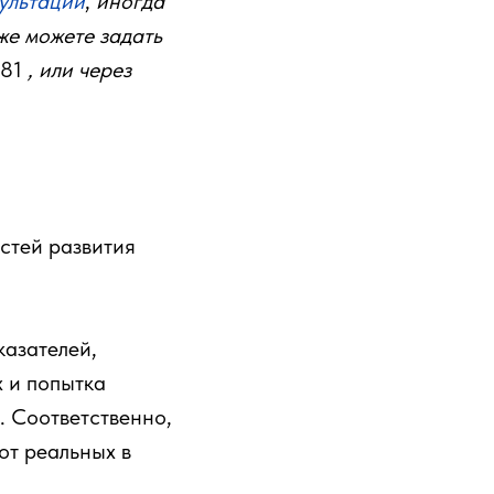
ультации
,
иногда
оже можете задать
 81
, или через
стей развития
казателей,
х и попытка
. Соответственно,
от реальных в