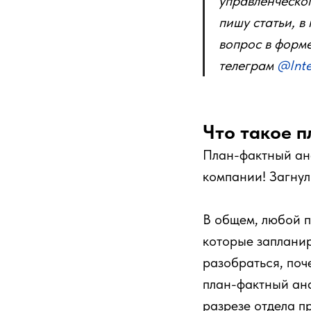
управленческог
пишу статьи, в
вопрос в форме
телеграм
@Inte
Что такое 
План-фактный ана
компании! Загнул
В общем, любой п
которые запланир
разобраться, поч
план-фактный ана
разрезе отдела п