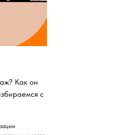
даж? Как он
азбираемся с
изации