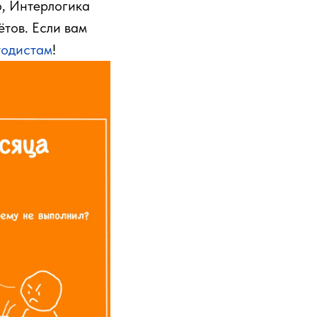
о, Интерлогика
ётов. Если вам
тодистам
!