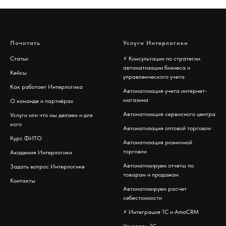
Почитать
Услуги Интерлогики
Статьи
⚡️
Консультации по стратегии
автоматизации бизнеса и
Кейсы
управленческого учета
Как работает Интерлогика
Автоматизация учета интернет-
магазина
О команде и партнёрах
Автоматизация сервисного центра
Услуги или что мы делаем и для
кого
Автоматизация оптовой торговли
Курс ФИТО
Автоматизация розничной
торговли
Академия Интерлогики
Автоматизируем отчеты по
Задать вопрос Интерлогике
товарам и продажам
Контакты
Автоматизируем расчет
себестоимости
⚡️
Интеграция 1С и AmoCRM