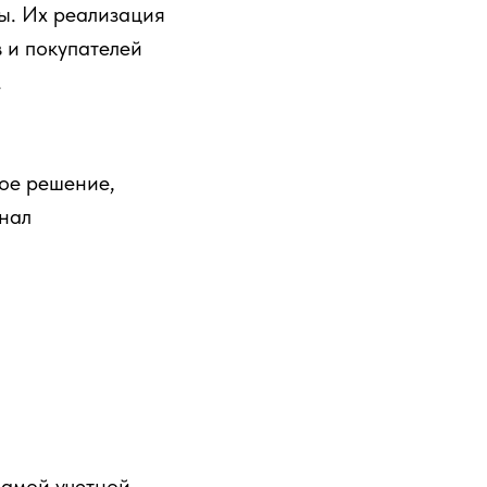
мы. Их реализация
 и покупателей
.
ое решение,
онал
самой учетной