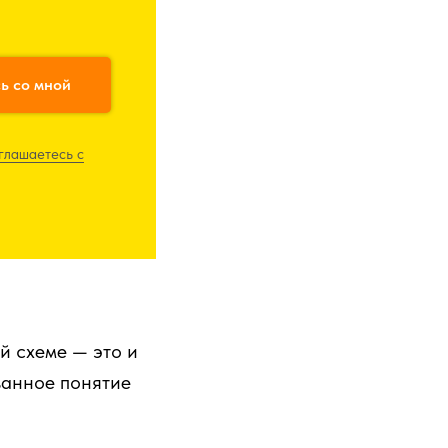
ь со мной
глашаетесь c
й схеме — это и
ванное понятие