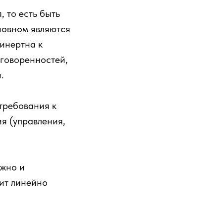
 то есть быть
новном являются
инертна к
оговоренностей,
.
требования к
я (управления,
ожно и
лит линейно