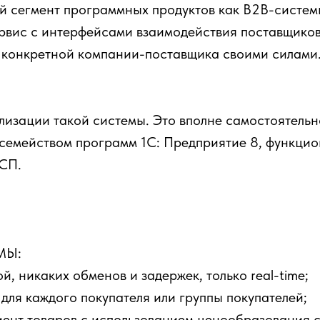
кой сегмент программных продуктов как В2В-систе
ервис с интерфейсами взаимодействия поставщиков
а конкретной компании-поставщика своими силами
изации такой системы. Это вполне самостоятельн
 семейством программ 1С: Предприятие 8, функци
БСП.
МЫ:
, никаких обменов и задержек, только real-time;
ля каждого покупателя или группы покупателей;
ент товаров с использованием ценообразования 