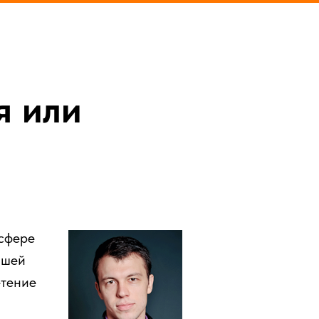
я или
 сфере
ашей
етение