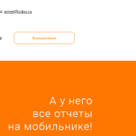
а:
privet@cdoc.ru
Ы
Консультация