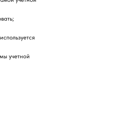
вать;
используется
змы учетной